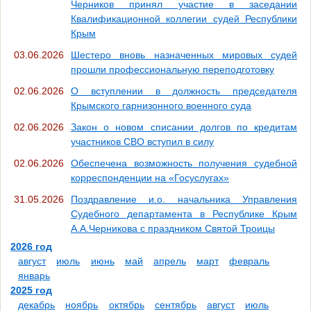
Черников принял участие в заседании
Квалификационной коллегии судей Республики
Крым
03.06.2026
Шестеро вновь назначенных мировых судей
прошли профессиональную переподготовку
02.06.2026
О вступлении в должность председателя
Крымского гарнизонного военного суда
02.06.2026
Закон о новом списании долгов по кредитам
участников СВО вступил в силу
02.06.2026
Обеспечена возможность получения судебной
корреспонденции на «Госуслугах»
31.05.2026
Поздравление и.о. начальника Управления
Судебного департамента в Республике Крым
А.А.Черникова с праздником Святой Троицы
2026 год
август
июль
июнь
май
апрель
март
февраль
январь
2025 год
декабрь
ноябрь
октябрь
сентябрь
август
июль