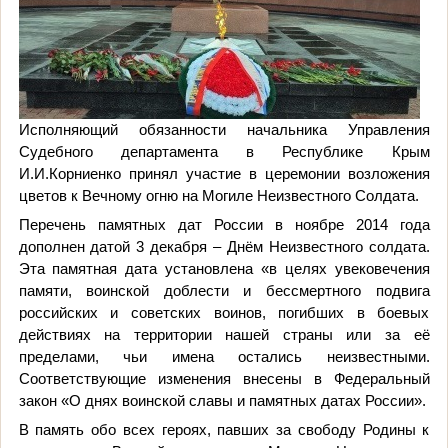
Исполняющий
обязанности
начальника
Управления
Судебного
департамента
в
Республике
Крым
И
.
И
.
Корниенко
принял
участие
в
церемонии
возложения
цветов
к
Вечному
огню
на
Могиле
Неизвестного
Солдата
.
Перечень памятных дат России в ноябре 2014 года
дополнен датой 3 декабря – Днём Неизвестного солдата.
Эта памятная дата устан
овлена
«
в целях увековечения
памяти, воинской доблести и бессмертного подвига
российских и советских воинов, погибших в боевых
действиях на территории нашей страны или за её
пределами, чьи имена остались неизвестными
.
Соответствующие изменения внесены в
Федеральный
закон «О днях воинской славы и памятных датах России».
В память обо всех героях, павших за свободу Родины к