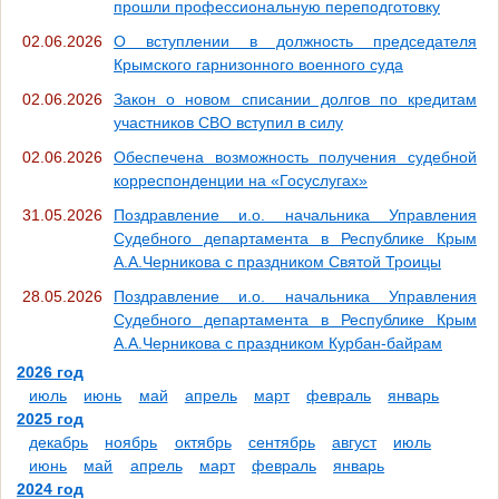
прошли профессиональную переподготовку
02.06.2026
О вступлении в должность председателя
Крымского гарнизонного военного суда
02.06.2026
Закон о новом списании долгов по кредитам
участников СВО вступил в силу
02.06.2026
Обеспечена возможность получения судебной
корреспонденции на «Госуслугах»
31.05.2026
Поздравление и.о. начальника Управления
Судебного департамента в Республике Крым
А.А.Черникова с праздником Святой Троицы
28.05.2026
Поздравление и.о. начальника Управления
Судебного департамента в Республике Крым
А.А.Черникова с праздником Курбан-байрам
2026 год
июль
июнь
май
апрель
март
февраль
январь
2025 год
декабрь
ноябрь
октябрь
сентябрь
август
июль
июнь
май
апрель
март
февраль
январь
2024 год